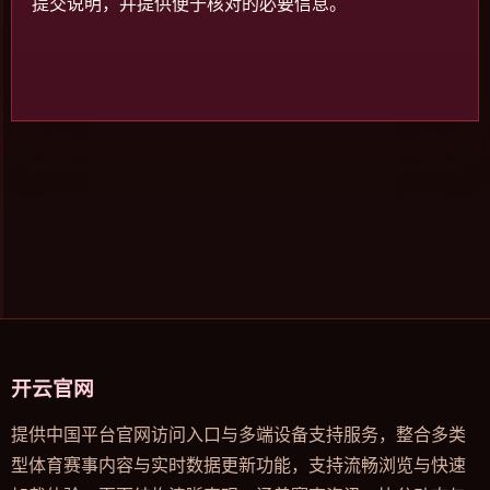
提交说明，并提供便于核对的必要信息。
开云官网
提供中国平台官网访问入口与多端设备支持服务，整合多类
型体育赛事内容与实时数据更新功能，支持流畅浏览与快速